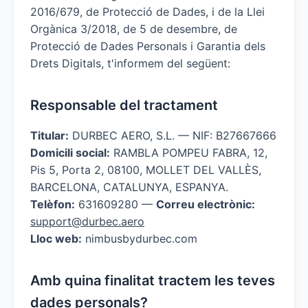
2016/679, de Protecció de Dades, i de la Llei
Orgànica 3/2018, de 5 de desembre, de
Protecció de Dades Personals i Garantia dels
Drets Digitals, t'informem del següent:
Responsable del tractament
Titular:
DURBEC AERO, S.L. — NIF: B27667666
Domicili social:
RAMBLA POMPEU FABRA, 12,
Pis 5, Porta 2, 08100, MOLLET DEL VALLÈS,
BARCELONA, CATALUNYA, ESPANYA.
Telèfon:
631609280 —
Correu electrònic:
support@durbec.aero
Lloc web:
nimbusbydurbec.com
Amb quina finalitat tractem les teves
dades personals?